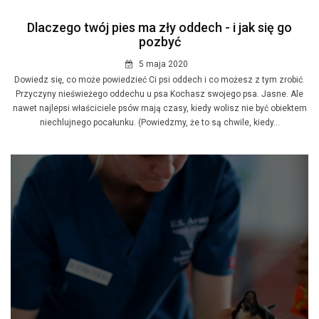
Dlaczego twój pies ma zły oddech - i jak się go
pozbyć
5 maja 2020
Dowiedz się, co może powiedzieć Ci psi oddech i co możesz z tym zrobić.
Przyczyny nieświeżego oddechu u psa Kochasz swojego psa. Jasne. Ale
nawet najlepsi właściciele psów mają czasy, kiedy wolisz nie być obiektem
niechlujnego pocałunku. (Powiedzmy, że to są chwile, kiedy...